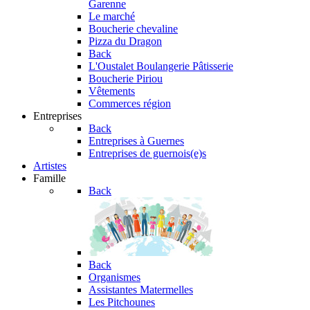
Garenne
Le marché
Boucherie chevaline
Pizza du Dragon
Back
L'Oustalet
Boulangerie Pâtisserie
Boucherie Piriou
Vêtements
Commerces région
Entreprises
Back
Entreprises à Guernes
Entreprises de guernois(e)s
Artistes
Famille
Back
Back
Organismes
Assistantes Matermelles
Les Pitchounes