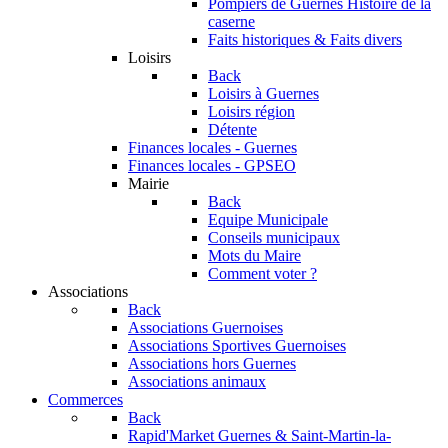
Pompiers de Guernes
Histoire de la
caserne
Faits historiques & Faits divers
Loisirs
Back
Loisirs à Guernes
Loisirs région
Détente
Finances locales - Guernes
Finances locales - GPSEO
Mairie
Back
Equipe Municipale
Conseils municipaux
Mots du Maire
Comment voter ?
Associations
Back
Associations Guernoises
Associations Sportives Guernoises
Associations hors Guernes
Associations animaux
Commerces
Back
Rapid'Market
Guernes & Saint-Martin-la-