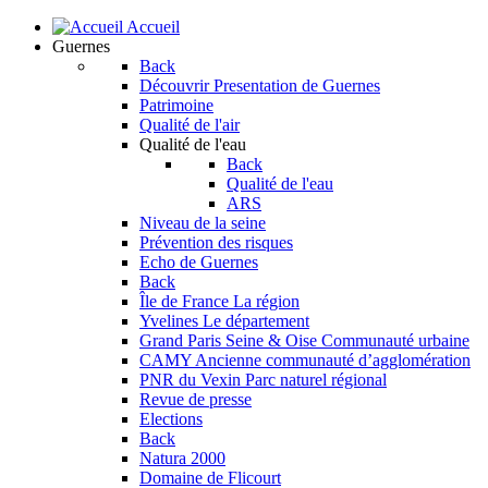
Accueil
Guernes
Back
Découvrir
Presentation de Guernes
Patrimoine
Qualité de l'air
Qualité de l'eau
Back
Qualité de l'eau
ARS
Niveau de la seine
Prévention des risques
Echo de Guernes
Back
Île de France
La région
Yvelines
Le département
Grand Paris Seine & Oise
Communauté urbaine
CAMY
Ancienne communauté d’agglomération
PNR du Vexin
Parc naturel régional
Revue de presse
Elections
Back
Natura 2000
Domaine de Flicourt