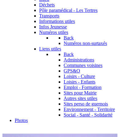
Déchets
Pôle paramédical - Les Tertres
Transports
Informations utiles
Infos Jeunesse
Numéros utiles
Back
Numéros non-surtaxés
Liens utiles
Back
Administrations
Communes voisines
GPS&O
Loisirs - Culture
Loisirs - Enfants
Emploi - Formation
Sites pour Mairie
Autres sites utiles
Sites perso de guernois
Environnement - Territoire
Social - Santé - Solidarité
Photos