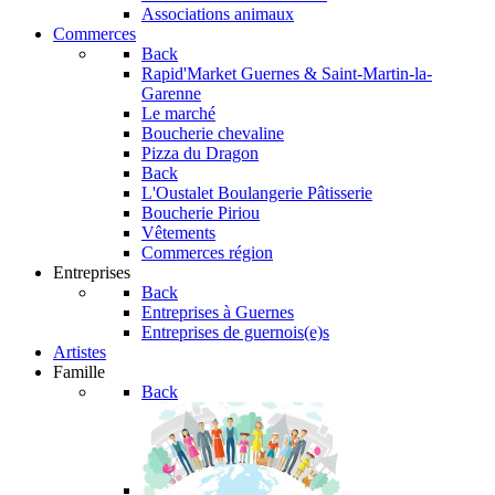
Associations animaux
Commerces
Back
Rapid'Market
Guernes & Saint-Martin-la-
Garenne
Le marché
Boucherie chevaline
Pizza du Dragon
Back
L'Oustalet
Boulangerie Pâtisserie
Boucherie Piriou
Vêtements
Commerces région
Entreprises
Back
Entreprises à Guernes
Entreprises de guernois(e)s
Artistes
Famille
Back