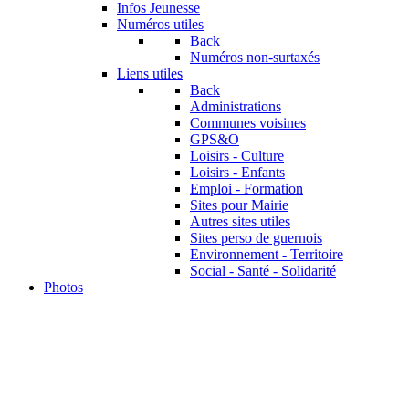
Infos Jeunesse
Numéros utiles
Back
Numéros non-surtaxés
Liens utiles
Back
Administrations
Communes voisines
GPS&O
Loisirs - Culture
Loisirs - Enfants
Emploi - Formation
Sites pour Mairie
Autres sites utiles
Sites perso de guernois
Environnement - Territoire
Social - Santé - Solidarité
Photos