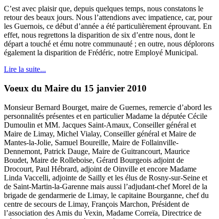
C’est avec plaisir que, depuis quelques temps, nous constatons le
retour des beaux jours. Nous l’attendions avec impatience, car, pour
les Guernois, ce début d’année a été particulièrement éprouvant. En
effet, nous regrettons la disparition de six d’entre nous, dont le
départ a touché et ému notre communauté ; en outre, nous déplorons
également la disparition de Frédéric, notre Employé Municipal.
Lire la suite...
Voeux du Maire du 15 janvier 2010
Monsieur Bernard Bourget, maire de Guernes, remercie d’abord les
personnalités présentes et en particulier Madame la députée Cécile
Dumoulin et MM. Jacques Saint-Amaux, Conseiller général et
Maire de Limay, Michel Vialay, Conseiller général et Maire de
Mantes-la-Jolie, Samuel Boureille, Maire de Follainville-
Dennemont, Patrick Dauge, Maire de Guitrancourt, Maurice
Boudet, Maire de Rolleboise, Gérard Bourgeois adjoint de
Drocourt, Paul Hébrard, adjoint de Oinville et encore Madame
Linda Vaccelli, adjointe de Sailly et les élus de Rosny-sur-Seine et
de Saint-Martin-la-Garenne mais aussi l’adjudant-chef Morel de la
brigade de gendarmerie de Limay, le capitaine Bourganne, chef du
centre de secours de Limay, François Marchon, Président de
l’association des Amis du Vexin, Madame Correïa, Directrice de