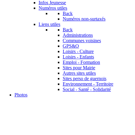
Infos Jeunesse
Numéros utiles
Back
Numéros non-surtaxés
Liens utiles
Back
Administrations
Communes voisines
GPS&O
Loisirs - Culture
Loisirs - Enfants
Emploi - Formation
Sites pour Mairie
Autres sites utiles
Sites perso de guernois
Environnement - Territoire
Social - Santé - Solidarité
Photos