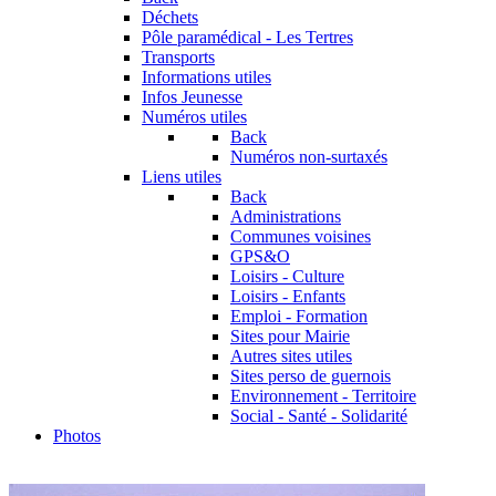
Déchets
Pôle paramédical - Les Tertres
Transports
Informations utiles
Infos Jeunesse
Numéros utiles
Back
Numéros non-surtaxés
Liens utiles
Back
Administrations
Communes voisines
GPS&O
Loisirs - Culture
Loisirs - Enfants
Emploi - Formation
Sites pour Mairie
Autres sites utiles
Sites perso de guernois
Environnement - Territoire
Social - Santé - Solidarité
Photos