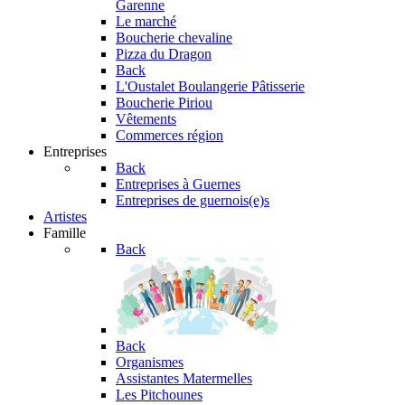
Garenne
Le marché
Boucherie chevaline
Pizza du Dragon
Back
L'Oustalet
Boulangerie Pâtisserie
Boucherie Piriou
Vêtements
Commerces région
Entreprises
Back
Entreprises à Guernes
Entreprises de guernois(e)s
Artistes
Famille
Back
Back
Organismes
Assistantes Matermelles
Les Pitchounes