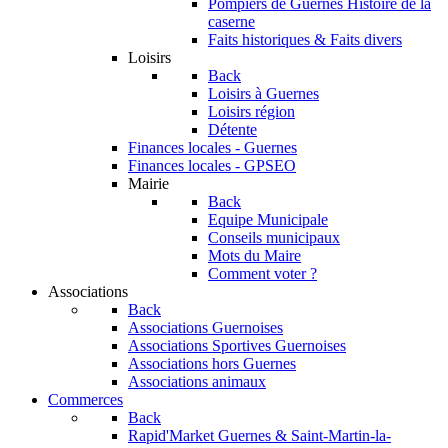
Pompiers de Guernes
Histoire de la
caserne
Faits historiques & Faits divers
Loisirs
Back
Loisirs à Guernes
Loisirs région
Détente
Finances locales - Guernes
Finances locales - GPSEO
Mairie
Back
Equipe Municipale
Conseils municipaux
Mots du Maire
Comment voter ?
Associations
Back
Associations Guernoises
Associations Sportives Guernoises
Associations hors Guernes
Associations animaux
Commerces
Back
Rapid'Market
Guernes & Saint-Martin-la-