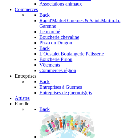
Associations animaux
Commerces
Back
Rapid'Market
Guernes & Saint-Martin-la-
Garenne
Le marché
Boucherie chevaline
Pizza du Dragon
Back
L'Oustalet
Boulangerie Pâtisserie
Boucherie Piriou
Vêtements
Commerces région
Entreprises
Back
Entreprises à Guernes
Entreprises de guernois(e)s
Artistes
Famille
Back