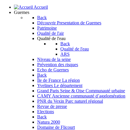
Accueil
Guernes
Back
Découvrir
Presentation de Guernes
Patrimoine
Qualité de l'air
Qualité de l'eau
Back
Qualité de l'eau
ARS
Niveau de la seine
Prévention des risques
Echo de Guernes
Back
Île de France
La région
Yvelines
Le département
Grand Paris Seine & Oise
Communauté urbaine
CAMY
Ancienne communauté d’agglomération
PNR du Vexin
Parc naturel régional
Revue de presse
Elections
Back
Natura 2000
Domaine de Flicourt