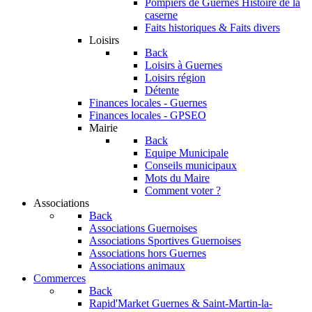
Pompiers de Guernes
Histoire de la
caserne
Faits historiques & Faits divers
Loisirs
Back
Loisirs à Guernes
Loisirs région
Détente
Finances locales - Guernes
Finances locales - GPSEO
Mairie
Back
Equipe Municipale
Conseils municipaux
Mots du Maire
Comment voter ?
Associations
Back
Associations Guernoises
Associations Sportives Guernoises
Associations hors Guernes
Associations animaux
Commerces
Back
Rapid'Market
Guernes & Saint-Martin-la-