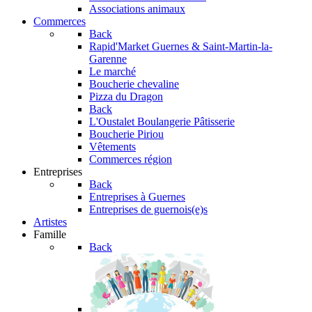
Associations animaux
Commerces
Back
Rapid'Market
Guernes & Saint-Martin-la-
Garenne
Le marché
Boucherie chevaline
Pizza du Dragon
Back
L'Oustalet
Boulangerie Pâtisserie
Boucherie Piriou
Vêtements
Commerces région
Entreprises
Back
Entreprises à Guernes
Entreprises de guernois(e)s
Artistes
Famille
Back