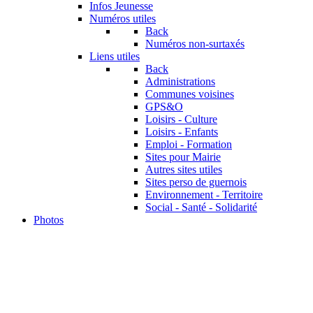
Infos Jeunesse
Numéros utiles
Back
Numéros non-surtaxés
Liens utiles
Back
Administrations
Communes voisines
GPS&O
Loisirs - Culture
Loisirs - Enfants
Emploi - Formation
Sites pour Mairie
Autres sites utiles
Sites perso de guernois
Environnement - Territoire
Social - Santé - Solidarité
Photos