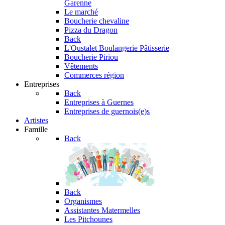
Garenne
Le marché
Boucherie chevaline
Pizza du Dragon
Back
L'Oustalet
Boulangerie Pâtisserie
Boucherie Piriou
Vêtements
Commerces région
Entreprises
Back
Entreprises à Guernes
Entreprises de guernois(e)s
Artistes
Famille
Back
Back
Organismes
Assistantes Matermelles
Les Pitchounes