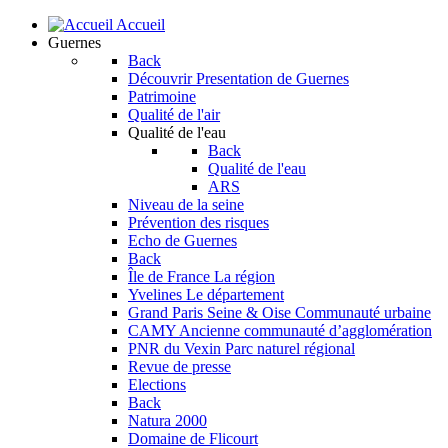
Accueil
Guernes
Back
Découvrir
Presentation de Guernes
Patrimoine
Qualité de l'air
Qualité de l'eau
Back
Qualité de l'eau
ARS
Niveau de la seine
Prévention des risques
Echo de Guernes
Back
Île de France
La région
Yvelines
Le département
Grand Paris Seine & Oise
Communauté urbaine
CAMY
Ancienne communauté d’agglomération
PNR du Vexin
Parc naturel régional
Revue de presse
Elections
Back
Natura 2000
Domaine de Flicourt