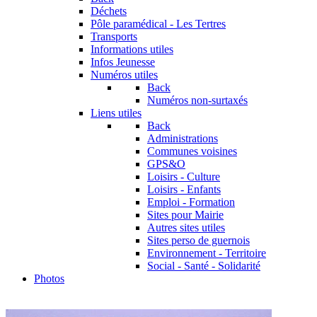
Déchets
Pôle paramédical - Les Tertres
Transports
Informations utiles
Infos Jeunesse
Numéros utiles
Back
Numéros non-surtaxés
Liens utiles
Back
Administrations
Communes voisines
GPS&O
Loisirs - Culture
Loisirs - Enfants
Emploi - Formation
Sites pour Mairie
Autres sites utiles
Sites perso de guernois
Environnement - Territoire
Social - Santé - Solidarité
Photos