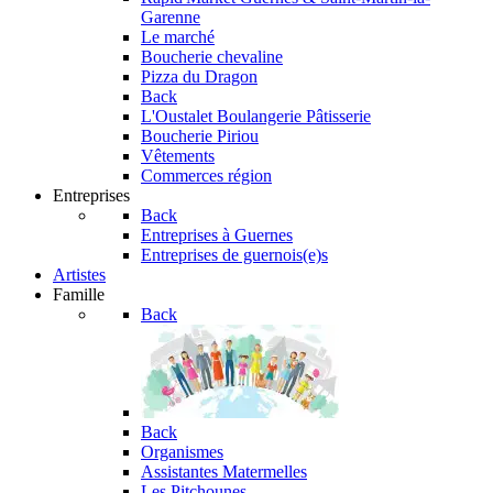
Garenne
Le marché
Boucherie chevaline
Pizza du Dragon
Back
L'Oustalet
Boulangerie Pâtisserie
Boucherie Piriou
Vêtements
Commerces région
Entreprises
Back
Entreprises à Guernes
Entreprises de guernois(e)s
Artistes
Famille
Back
Back
Organismes
Assistantes Matermelles
Les Pitchounes