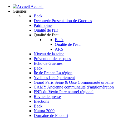
Accueil
Guernes
Back
Découvrir
Presentation de Guernes
Patrimoine
Qualité de l'air
Qualité de l'eau
Back
Qualité de l'eau
ARS
Niveau de la seine
Prévention des risques
Echo de Guernes
Back
Île de France
La région
Yvelines
Le département
Grand Paris Seine & Oise
Communauté urbaine
CAMY
Ancienne communauté d’agglomération
PNR du Vexin
Parc naturel régional
Revue de presse
Elections
Back
Natura 2000
Domaine de Flicourt