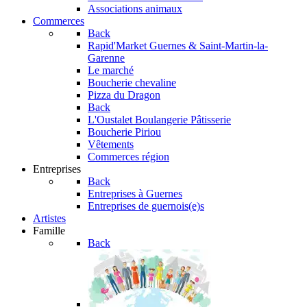
Associations animaux
Commerces
Back
Rapid'Market
Guernes & Saint-Martin-la-
Garenne
Le marché
Boucherie chevaline
Pizza du Dragon
Back
L'Oustalet
Boulangerie Pâtisserie
Boucherie Piriou
Vêtements
Commerces région
Entreprises
Back
Entreprises à Guernes
Entreprises de guernois(e)s
Artistes
Famille
Back