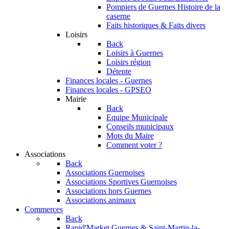
Pompiers de Guernes
Histoire de la
caserne
Faits historiques & Faits divers
Loisirs
Back
Loisirs à Guernes
Loisirs région
Détente
Finances locales - Guernes
Finances locales - GPSEO
Mairie
Back
Equipe Municipale
Conseils municipaux
Mots du Maire
Comment voter ?
Associations
Back
Associations Guernoises
Associations Sportives Guernoises
Associations hors Guernes
Associations animaux
Commerces
Back
Rapid'Market
Guernes & Saint-Martin-la-