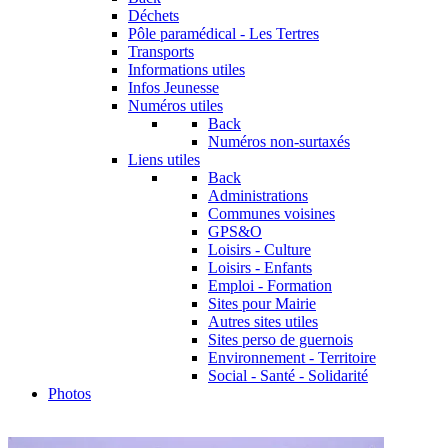
Déchets
Pôle paramédical - Les Tertres
Transports
Informations utiles
Infos Jeunesse
Numéros utiles
Back
Numéros non-surtaxés
Liens utiles
Back
Administrations
Communes voisines
GPS&O
Loisirs - Culture
Loisirs - Enfants
Emploi - Formation
Sites pour Mairie
Autres sites utiles
Sites perso de guernois
Environnement - Territoire
Social - Santé - Solidarité
Photos