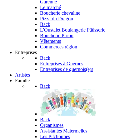
Garenne
Le marché
Boucherie chevaline
Pizza du Dragon
Back
L'Oustalet
Boulangerie Pâtisserie
Boucherie Piriou
Vêtements
Commerces région
Entreprises
Back
Entreprises à Guernes
Entreprises de guernois(e)s
Artistes
Famille
Back
Back
Organismes
Assistantes Matermelles
Les Pitchounes