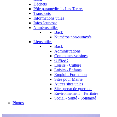
Déchets
Pôle paramédical - Les Tertres
Transports
Informations utiles
Infos Jeunesse
Numéros utiles
Back
Numéros non-surtaxés
Liens utiles
Back
Administrations
Communes voisines
GPS&O
Loisirs - Culture
Loisirs - Enfants
Emploi - Formation
Sites pour Mairie
Autres sites utiles
Sites perso de guernois
Environnement - Territoire
Social - Santé - Solidarité
Photos