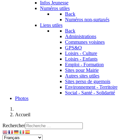
Infos Jeunesse
Numéros utiles
Back
Numéros non-surtaxés
Liens utiles
Back
Administrations
Communes voisines
GPS&O
Loisirs - Culture
Loisirs - Enfants
Emploi - Formation
Sites pour Mairie
Autres sites utiles
Sites perso de guernois
Environnement - Territoire
Social - Santé - Solidarité
Photos
Accueil
Rechercher