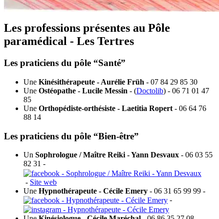
Les professions présentes au Pôle
paramédical - Les Tertres
Les praticiens du pôle “Santé”
Une
Kinésithérapeute - Aurélie Früh
- 07 84 29 85 30
Une
Ostéopathe - Lucile Messin
- (
Doctolib
) - 06 71 01 47
85
Une
Orthopédiste-orthésiste - Laetitia Ropert
- 06 64 76
88 14
Les praticiens du pôle “Bien-être”
Un
Sophrologue / Maître Reiki - Yann Desvaux
- 06 03 55
82 31 -
-
Site web
Une
Hypnothérapeute - Cécile Emery
- 06 31 65 99 99 -
-
Une
Kinésiologue - Cécile Maréchal
- 06 86 35 27 08 -