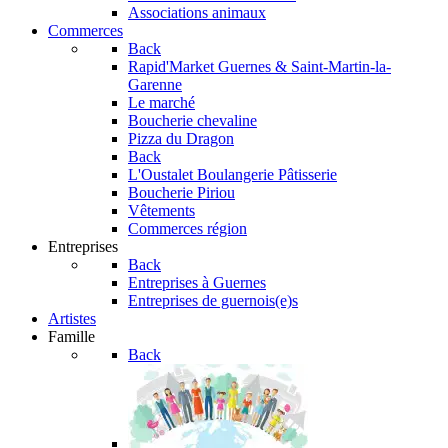
Associations animaux
Commerces
Back
Rapid'Market
Guernes & Saint-Martin-la-
Garenne
Le marché
Boucherie chevaline
Pizza du Dragon
Back
L'Oustalet
Boulangerie Pâtisserie
Boucherie Piriou
Vêtements
Commerces région
Entreprises
Back
Entreprises à Guernes
Entreprises de guernois(e)s
Artistes
Famille
Back