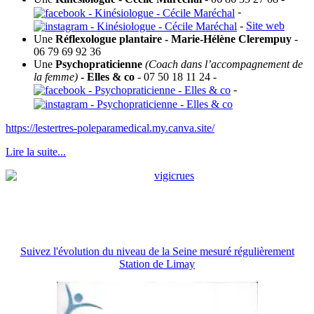
-
-
Site web
Une
Réflexologue plantaire - Marie-Hélène Clerempuy
-
06 79 69 92 36
Une
Psychopraticienne
(Coach dans l’accompagnement de
la femme)
- Elles & co
- 07 50 18 11 24 -
-
https://lestertres-poleparamedical.my.canva.site/
Lire la suite...
Suivez l'évolution du niveau de la Seine mesuré régulièrement
Station de Limay