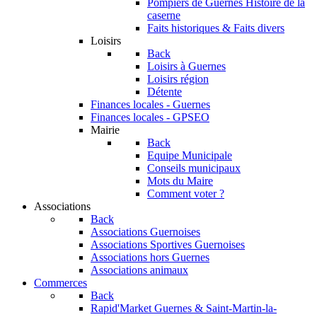
Pompiers de Guernes
Histoire de la
caserne
Faits historiques & Faits divers
Loisirs
Back
Loisirs à Guernes
Loisirs région
Détente
Finances locales - Guernes
Finances locales - GPSEO
Mairie
Back
Equipe Municipale
Conseils municipaux
Mots du Maire
Comment voter ?
Associations
Back
Associations Guernoises
Associations Sportives Guernoises
Associations hors Guernes
Associations animaux
Commerces
Back
Rapid'Market
Guernes & Saint-Martin-la-