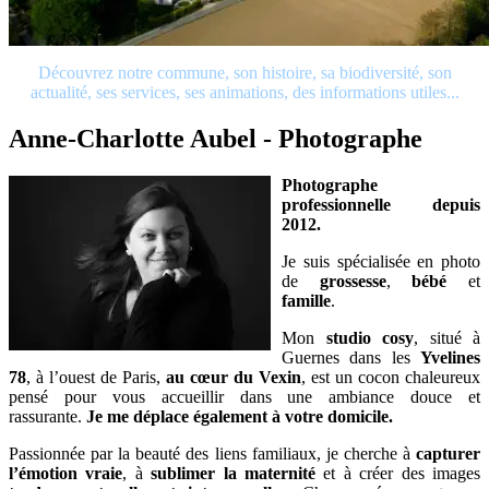
Découvrez notre commune, son histoire, sa biodiversité, son
actualité, ses services, ses animations, des informations utiles...
Anne-Charlotte Aubel - Photographe
Photographe
professionnelle depuis
2012.
Je suis spécialisée en photo
de
grossesse
,
bébé
et
famille
.
Mon
studio cosy
, situé à
Guernes dans les
Yvelines
78
, à l’ouest de Paris,
au cœur du Vexin
, est un cocon chaleureux
pensé pour vous accueillir dans une ambiance douce et
rassurante.
J
e me déplace également à votre domicile.
Passionnée par la beauté des liens familiaux, je cherche à
capturer
l’émotion vraie
, à
sublimer la maternité
et à créer des images