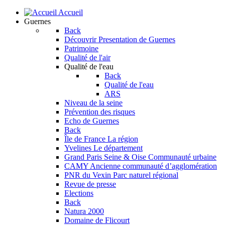
Accueil
Guernes
Back
Découvrir
Presentation de Guernes
Patrimoine
Qualité de l'air
Qualité de l'eau
Back
Qualité de l'eau
ARS
Niveau de la seine
Prévention des risques
Echo de Guernes
Back
Île de France
La région
Yvelines
Le département
Grand Paris Seine & Oise
Communauté urbaine
CAMY
Ancienne communauté d’agglomération
PNR du Vexin
Parc naturel régional
Revue de presse
Elections
Back
Natura 2000
Domaine de Flicourt