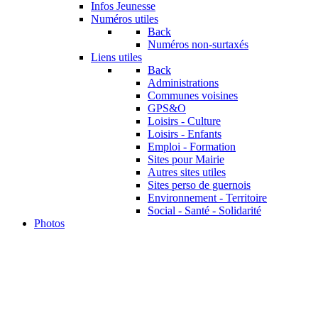
Infos Jeunesse
Numéros utiles
Back
Numéros non-surtaxés
Liens utiles
Back
Administrations
Communes voisines
GPS&O
Loisirs - Culture
Loisirs - Enfants
Emploi - Formation
Sites pour Mairie
Autres sites utiles
Sites perso de guernois
Environnement - Territoire
Social - Santé - Solidarité
Photos