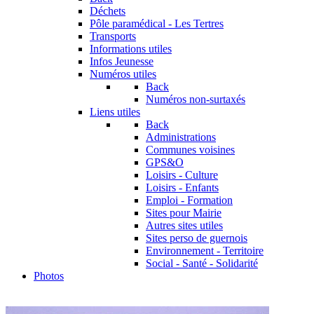
Déchets
Pôle paramédical - Les Tertres
Transports
Informations utiles
Infos Jeunesse
Numéros utiles
Back
Numéros non-surtaxés
Liens utiles
Back
Administrations
Communes voisines
GPS&O
Loisirs - Culture
Loisirs - Enfants
Emploi - Formation
Sites pour Mairie
Autres sites utiles
Sites perso de guernois
Environnement - Territoire
Social - Santé - Solidarité
Photos