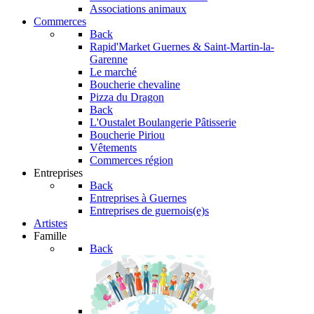
Associations animaux
Commerces
Back
Rapid'Market
Guernes & Saint-Martin-la-
Garenne
Le marché
Boucherie chevaline
Pizza du Dragon
Back
L'Oustalet
Boulangerie Pâtisserie
Boucherie Piriou
Vêtements
Commerces région
Entreprises
Back
Entreprises à Guernes
Entreprises de guernois(e)s
Artistes
Famille
Back