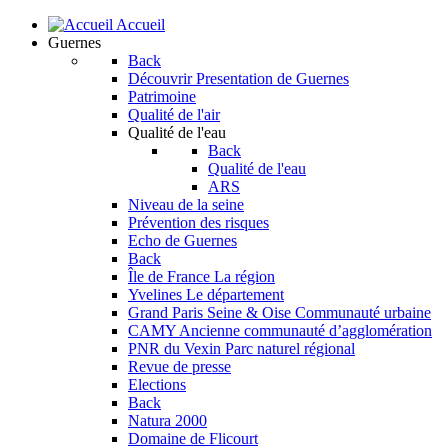
Accueil
Guernes
Back
Découvrir
Presentation de Guernes
Patrimoine
Qualité de l'air
Qualité de l'eau
Back
Qualité de l'eau
ARS
Niveau de la seine
Prévention des risques
Echo de Guernes
Back
Île de France
La région
Yvelines
Le département
Grand Paris Seine & Oise
Communauté urbaine
CAMY
Ancienne communauté d’agglomération
PNR du Vexin
Parc naturel régional
Revue de presse
Elections
Back
Natura 2000
Domaine de Flicourt