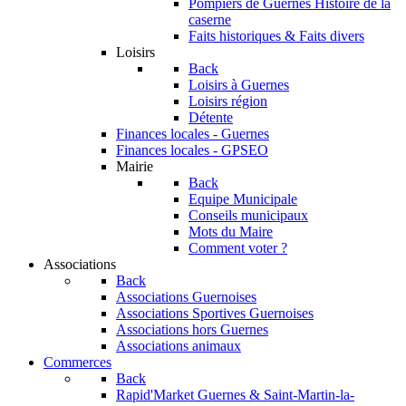
Pompiers de Guernes
Histoire de la
caserne
Faits historiques & Faits divers
Loisirs
Back
Loisirs à Guernes
Loisirs région
Détente
Finances locales - Guernes
Finances locales - GPSEO
Mairie
Back
Equipe Municipale
Conseils municipaux
Mots du Maire
Comment voter ?
Associations
Back
Associations Guernoises
Associations Sportives Guernoises
Associations hors Guernes
Associations animaux
Commerces
Back
Rapid'Market
Guernes & Saint-Martin-la-