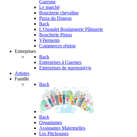
Garenne
Le marché
Boucherie chevaline
Pizza du Dragon
Back
L'Oustalet
Boulangerie Pâtisserie
Boucherie Piriou
Vêtements
Commerces région
Entreprises
Back
Entreprises à Guernes
Entreprises de guernois(e)s
Artistes
Famille
Back
Back
Organismes
Assistantes Matermelles
Les Pitchounes