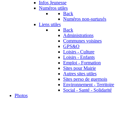
Infos Jeunesse
Numéros utiles
Back
Numéros non-surtaxés
Liens utiles
Back
Administrations
Communes voisines
GPS&O
Loisirs - Culture
Loisirs - Enfants
Emploi - Formation
Sites pour Mairie
Autres sites utiles
Sites perso de guernois
Environnement - Territoire
Social - Santé - Solidarité
Photos