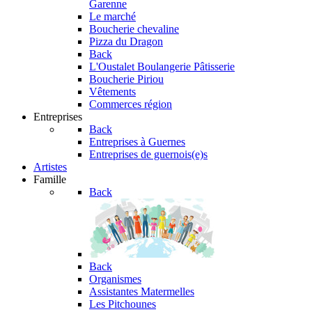
Garenne
Le marché
Boucherie chevaline
Pizza du Dragon
Back
L'Oustalet
Boulangerie Pâtisserie
Boucherie Piriou
Vêtements
Commerces région
Entreprises
Back
Entreprises à Guernes
Entreprises de guernois(e)s
Artistes
Famille
Back
Back
Organismes
Assistantes Matermelles
Les Pitchounes