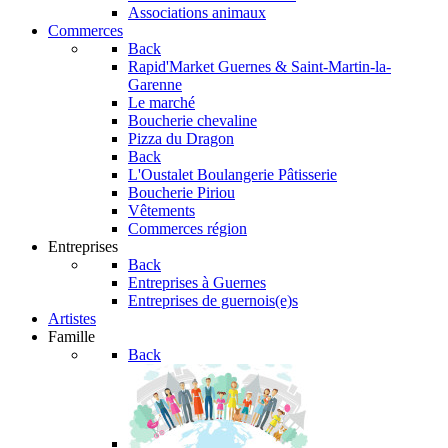
Associations animaux
Commerces
Back
Rapid'Market
Guernes & Saint-Martin-la-
Garenne
Le marché
Boucherie chevaline
Pizza du Dragon
Back
L'Oustalet
Boulangerie Pâtisserie
Boucherie Piriou
Vêtements
Commerces région
Entreprises
Back
Entreprises à Guernes
Entreprises de guernois(e)s
Artistes
Famille
Back