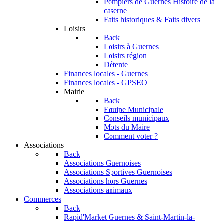
Pompiers de Guernes
Histoire de la
caserne
Faits historiques & Faits divers
Loisirs
Back
Loisirs à Guernes
Loisirs région
Détente
Finances locales - Guernes
Finances locales - GPSEO
Mairie
Back
Equipe Municipale
Conseils municipaux
Mots du Maire
Comment voter ?
Associations
Back
Associations Guernoises
Associations Sportives Guernoises
Associations hors Guernes
Associations animaux
Commerces
Back
Rapid'Market
Guernes & Saint-Martin-la-