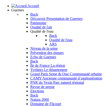
Accueil
Guernes
Back
Découvrir
Presentation de Guernes
Patrimoine
Qualité de l'air
Qualité de l'eau
Back
Qualité de l'eau
ARS
Niveau de la seine
Prévention des risques
Echo de Guernes
Back
Île de France
La région
Yvelines
Le département
Grand Paris Seine & Oise
Communauté urbaine
CAMY
Ancienne communauté d’agglomération
PNR du Vexin
Parc naturel régional
Revue de presse
Elections
Back
Natura 2000
Domaine de Flicourt