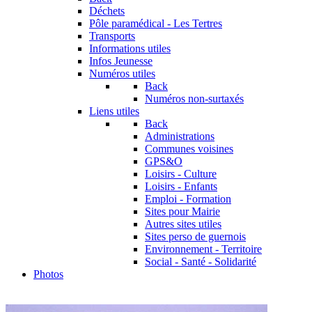
Déchets
Pôle paramédical - Les Tertres
Transports
Informations utiles
Infos Jeunesse
Numéros utiles
Back
Numéros non-surtaxés
Liens utiles
Back
Administrations
Communes voisines
GPS&O
Loisirs - Culture
Loisirs - Enfants
Emploi - Formation
Sites pour Mairie
Autres sites utiles
Sites perso de guernois
Environnement - Territoire
Social - Santé - Solidarité
Photos