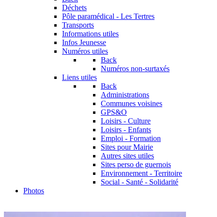
Déchets
Pôle paramédical - Les Tertres
Transports
Informations utiles
Infos Jeunesse
Numéros utiles
Back
Numéros non-surtaxés
Liens utiles
Back
Administrations
Communes voisines
GPS&O
Loisirs - Culture
Loisirs - Enfants
Emploi - Formation
Sites pour Mairie
Autres sites utiles
Sites perso de guernois
Environnement - Territoire
Social - Santé - Solidarité
Photos