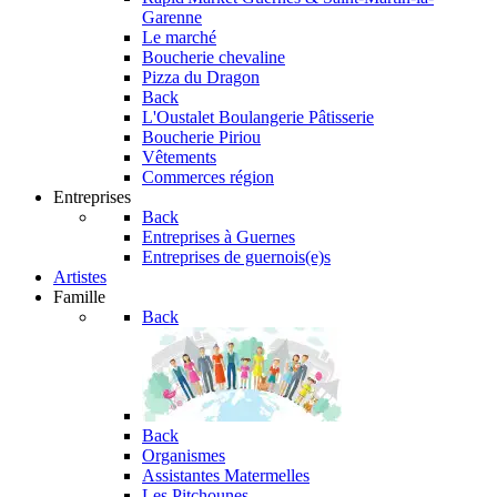
Garenne
Le marché
Boucherie chevaline
Pizza du Dragon
Back
L'Oustalet
Boulangerie Pâtisserie
Boucherie Piriou
Vêtements
Commerces région
Entreprises
Back
Entreprises à Guernes
Entreprises de guernois(e)s
Artistes
Famille
Back
Back
Organismes
Assistantes Matermelles
Les Pitchounes