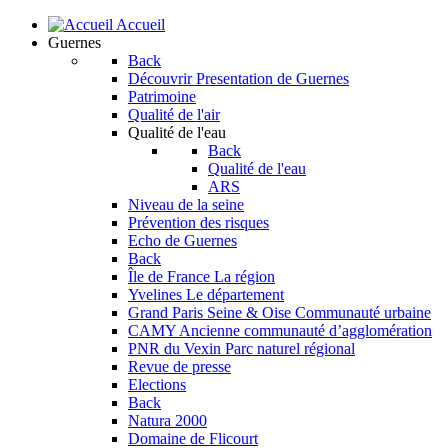
Accueil
Guernes
Back
Découvrir
Presentation de Guernes
Patrimoine
Qualité de l'air
Qualité de l'eau
Back
Qualité de l'eau
ARS
Niveau de la seine
Prévention des risques
Echo de Guernes
Back
Île de France
La région
Yvelines
Le département
Grand Paris Seine & Oise
Communauté urbaine
CAMY
Ancienne communauté d’agglomération
PNR du Vexin
Parc naturel régional
Revue de presse
Elections
Back
Natura 2000
Domaine de Flicourt