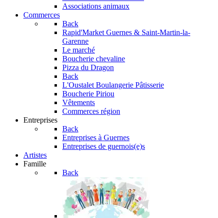
Associations animaux
Commerces
Back
Rapid'Market
Guernes & Saint-Martin-la-
Garenne
Le marché
Boucherie chevaline
Pizza du Dragon
Back
L'Oustalet
Boulangerie Pâtisserie
Boucherie Piriou
Vêtements
Commerces région
Entreprises
Back
Entreprises à Guernes
Entreprises de guernois(e)s
Artistes
Famille
Back