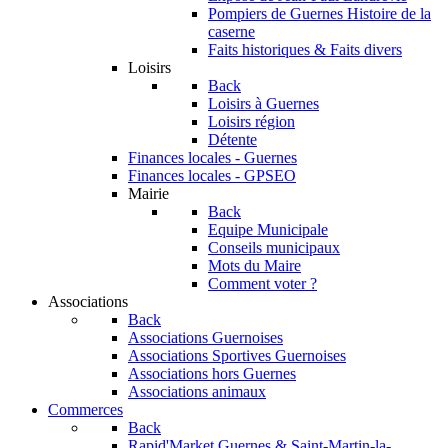
Pompiers de Guernes
Histoire de la
caserne
Faits historiques & Faits divers
Loisirs
Back
Loisirs à Guernes
Loisirs région
Détente
Finances locales - Guernes
Finances locales - GPSEO
Mairie
Back
Equipe Municipale
Conseils municipaux
Mots du Maire
Comment voter ?
Associations
Back
Associations Guernoises
Associations Sportives Guernoises
Associations hors Guernes
Associations animaux
Commerces
Back
Rapid'Market
Guernes & Saint-Martin-la-