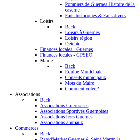
Pompiers de Guernes
Histoire de la
caserne
Faits historiques & Faits divers
Loisirs
Back
Loisirs à Guernes
Loisirs région
Détente
Finances locales - Guernes
Finances locales - GPSEO
Mairie
Back
Equipe Municipale
Conseils municipaux
Mots du Maire
Comment voter ?
Associations
Back
Associations Guernoises
Associations Sportives Guernoises
Associations hors Guernes
Associations animaux
Commerces
Back
Rapid'Market
Guernes & Saint-Martin-la-