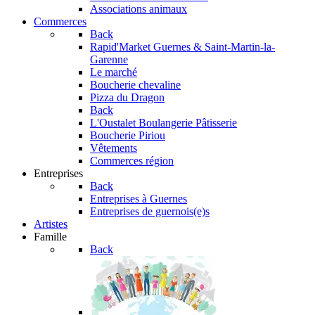
Associations animaux
Commerces
Back
Rapid'Market
Guernes & Saint-Martin-la-
Garenne
Le marché
Boucherie chevaline
Pizza du Dragon
Back
L'Oustalet
Boulangerie Pâtisserie
Boucherie Piriou
Vêtements
Commerces région
Entreprises
Back
Entreprises à Guernes
Entreprises de guernois(e)s
Artistes
Famille
Back