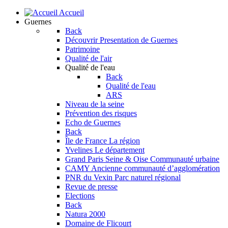
Accueil
Guernes
Back
Découvrir
Presentation de Guernes
Patrimoine
Qualité de l'air
Qualité de l'eau
Back
Qualité de l'eau
ARS
Niveau de la seine
Prévention des risques
Echo de Guernes
Back
Île de France
La région
Yvelines
Le département
Grand Paris Seine & Oise
Communauté urbaine
CAMY
Ancienne communauté d’agglomération
PNR du Vexin
Parc naturel régional
Revue de presse
Elections
Back
Natura 2000
Domaine de Flicourt