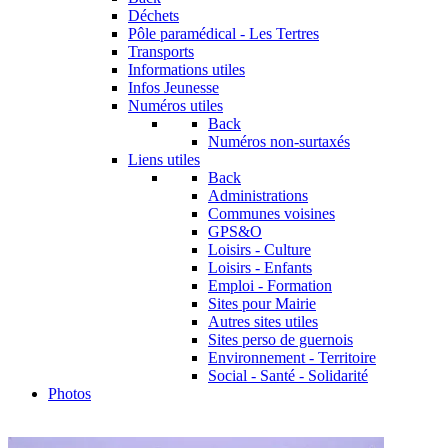
Déchets
Pôle paramédical - Les Tertres
Transports
Informations utiles
Infos Jeunesse
Numéros utiles
Back
Numéros non-surtaxés
Liens utiles
Back
Administrations
Communes voisines
GPS&O
Loisirs - Culture
Loisirs - Enfants
Emploi - Formation
Sites pour Mairie
Autres sites utiles
Sites perso de guernois
Environnement - Territoire
Social - Santé - Solidarité
Photos