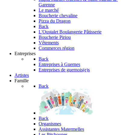
Garenne
Le marché
Boucherie chevaline
Pizza du Dragon
Back
L'Oustalet
Boulangerie Pâtisserie
Boucherie Piriou
Vêtements
Commerces région
Entreprises
Back
Entreprises à Guernes
Entreprises de guernois(e)s
Artistes
Famille
Back
Back
Organismes
Assistantes Matermelles
Les Pitchounes