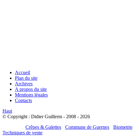
Accueil
Plan du site
Archives
A propos du site
Mentions légales
Contacts
Haut
© Copyright : Didier Guillerm - 2008 - 2026
Mes sites :
Crêpes & Galettes
-
Commune de Guernes
-
Biometrie
-
Techniques de vente