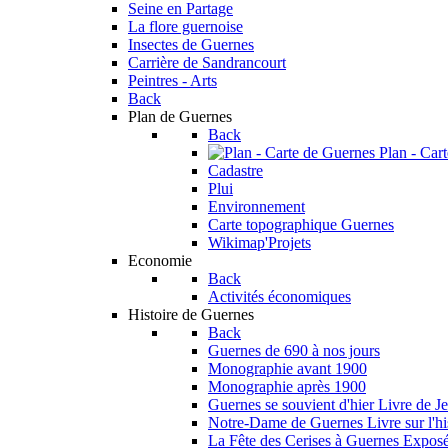
Seine en Partage
La flore guernoise
Insectes de Guernes
Carrière de Sandrancourt
Peintres - Arts
Back
Plan de Guernes
Back
Plan - Car
Cadastre
Plui
Environnement
Carte topographique Guernes
Wikimap'Projets
Economie
Back
Activités économiques
Histoire de Guernes
Back
Guernes de 690 à nos jours
Monographie avant 1900
Monographie après 1900
Guernes se souvient d'hier
Livre de J
Notre-Dame de Guernes
Livre sur l'hi
La Fête des Cerises à Guernes
Exposé