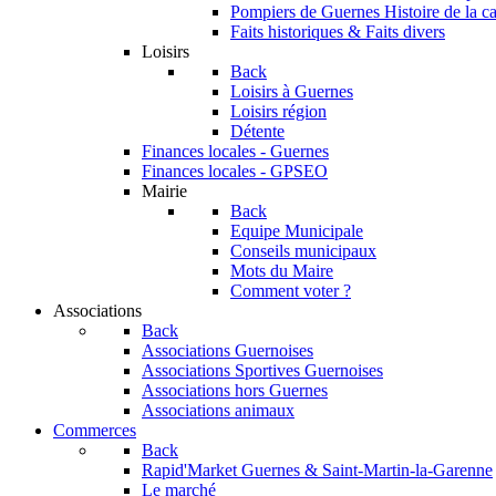
Pompiers de Guernes
Histoire de la c
Faits historiques & Faits divers
Loisirs
Back
Loisirs à Guernes
Loisirs région
Détente
Finances locales - Guernes
Finances locales - GPSEO
Mairie
Back
Equipe Municipale
Conseils municipaux
Mots du Maire
Comment voter ?
Associations
Back
Associations Guernoises
Associations Sportives Guernoises
Associations hors Guernes
Associations animaux
Commerces
Back
Rapid'Market
Guernes & Saint-Martin-la-Garenne
Le marché