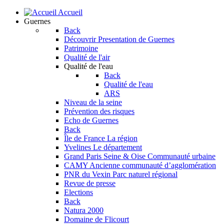
Accueil
Guernes
Back
Découvrir
Presentation de Guernes
Patrimoine
Qualité de l'air
Qualité de l'eau
Back
Qualité de l'eau
ARS
Niveau de la seine
Prévention des risques
Echo de Guernes
Back
Île de France
La région
Yvelines
Le département
Grand Paris Seine & Oise
Communauté urbaine
CAMY
Ancienne communauté d’agglomération
PNR du Vexin
Parc naturel régional
Revue de presse
Elections
Back
Natura 2000
Domaine de Flicourt