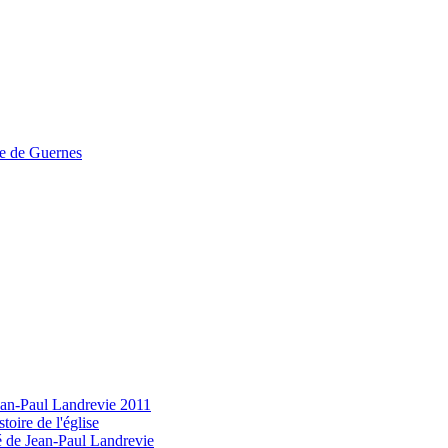
te de Guernes
ean-Paul Landrevie 2011
stoire de l'église
 de Jean-Paul Landrevie