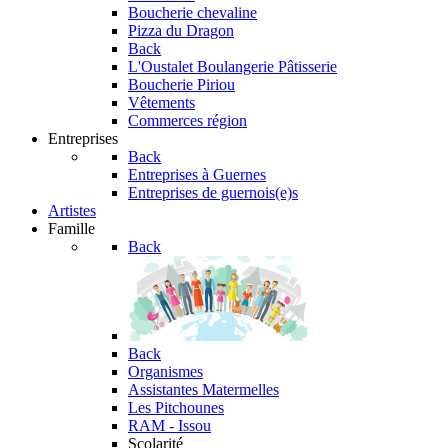
Boucherie chevaline
Pizza du Dragon
Back
L'Oustalet
Boulangerie Pâtisserie
Boucherie Piriou
Vêtements
Commerces région
Entreprises
Back
Entreprises à Guernes
Entreprises de guernois(e)s
Artistes
Famille
Back
Back
Organismes
Assistantes Matermelles
Les Pitchounes
RAM - Issou
Scolarité