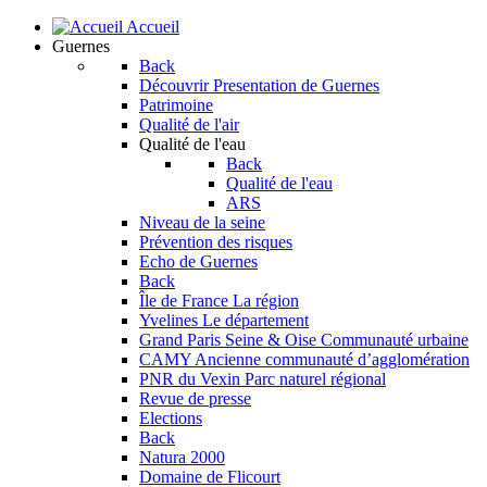
Accueil
Guernes
Back
Découvrir
Presentation de Guernes
Patrimoine
Qualité de l'air
Qualité de l'eau
Back
Qualité de l'eau
ARS
Niveau de la seine
Prévention des risques
Echo de Guernes
Back
Île de France
La région
Yvelines
Le département
Grand Paris Seine & Oise
Communauté urbaine
CAMY
Ancienne communauté d’agglomération
PNR du Vexin
Parc naturel régional
Revue de presse
Elections
Back
Natura 2000
Domaine de Flicourt