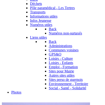
Déchets
Pôle paramédical - Les Tertres
Transports
Informations utiles
Infos Jeunesse
Numéros utiles
Back
Numéros non-surtaxés
Liens utiles
Back
Administrations
Communes voisines
GPS&O
Loisirs - Culture
Loisirs - Enfants
Emploi - Formation
Sites pour Mairie
Autres sites utiles
Sites perso de guernois
Environnement - Territoire
Social - Santé - Solidarité
Photos