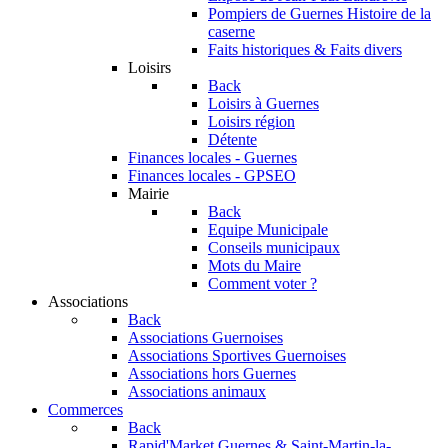
Pompiers de Guernes
Histoire de la
caserne
Faits historiques & Faits divers
Loisirs
Back
Loisirs à Guernes
Loisirs région
Détente
Finances locales - Guernes
Finances locales - GPSEO
Mairie
Back
Equipe Municipale
Conseils municipaux
Mots du Maire
Comment voter ?
Associations
Back
Associations Guernoises
Associations Sportives Guernoises
Associations hors Guernes
Associations animaux
Commerces
Back
Rapid'Market
Guernes & Saint-Martin-la-