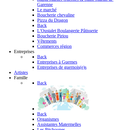
Garenne
Le marché
Boucherie chevaline
Pizza du Dragon
Back
L'Oustalet
Boulangerie Pâtisserie
Boucherie Piriou
Vêtements
Commerces région
Entreprises
Back
Entreprises à Guernes
Entreprises de guernois(e)s
Artistes
Famille
Back
Back
Organismes
Assistantes Matermelles
Les Pitchounes