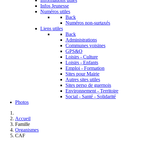
Informations utiles
Infos Jeunesse
Numéros utiles
Back
Numéros non-surtaxés
Liens utiles
Back
Administrations
Communes voisines
GPS&O
Loisirs - Culture
Loisirs - Enfants
Emploi - Formation
Sites pour Mairie
Autres sites utiles
Sites perso de guernois
Environnement - Territoire
Social - Santé - Solidarité
Photos
Accueil
Famille
Organismes
CAF