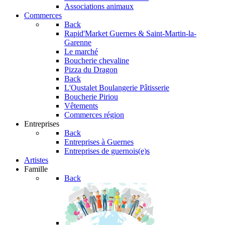
Associations animaux
Commerces
Back
Rapid'Market
Guernes & Saint-Martin-la-
Garenne
Le marché
Boucherie chevaline
Pizza du Dragon
Back
L'Oustalet
Boulangerie Pâtisserie
Boucherie Piriou
Vêtements
Commerces région
Entreprises
Back
Entreprises à Guernes
Entreprises de guernois(e)s
Artistes
Famille
Back