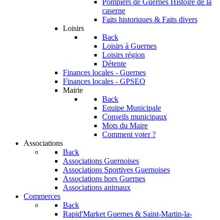
Pompiers de Guernes
Histoire de la
caserne
Faits historiques & Faits divers
Loisirs
Back
Loisirs à Guernes
Loisirs région
Détente
Finances locales - Guernes
Finances locales - GPSEO
Mairie
Back
Equipe Municipale
Conseils municipaux
Mots du Maire
Comment voter ?
Associations
Back
Associations Guernoises
Associations Sportives Guernoises
Associations hors Guernes
Associations animaux
Commerces
Back
Rapid'Market
Guernes & Saint-Martin-la-