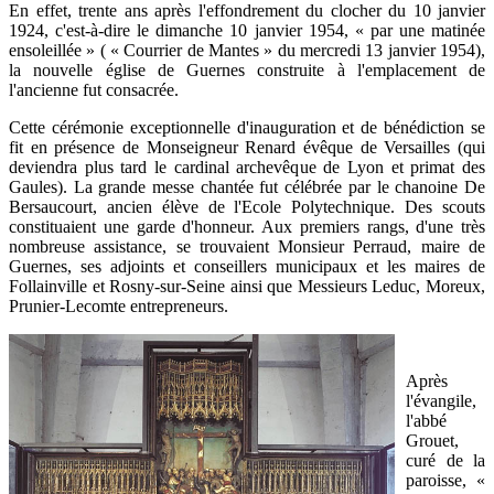
En effet, trente ans après l'effondrement du clocher du 10 janvier
1924, c'est-à-dire le dimanche 10 janvier 1954, « par une matinée
ensoleillée » ( « Courrier de Mantes » du mercredi 13 janvier 1954),
la nouvelle église de Guernes construite à l'emplacement de
l'ancienne fut consacrée.
Cette cérémonie exceptionnelle d'inauguration et de bénédiction se
fit en présence de Monseigneur Renard évêque de Versailles (qui
deviendra plus tard le cardinal archevêque de Lyon et primat des
Gaules). La grande messe chantée fut célébrée par le chanoine De
Bersaucourt, ancien élève de l'Ecole Polytechnique. Des scouts
constituaient une garde d'honneur. Aux premiers rangs, d'une très
nombreuse assistance, se trouvaient Monsieur Perraud, maire de
Guernes, ses adjoints et conseillers municipaux et les maires de
Follainville et Rosny-sur-Seine ainsi que Messieurs Leduc, Moreux,
Prunier-Lecomte entrepreneurs.
Après
l'évangile,
l'abbé
Grouet,
curé de la
paroisse, «