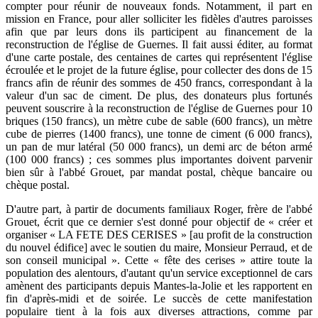
compter pour réunir de nouveaux fonds. Notamment, il part en
mission en France, pour aller solliciter les fidèles d'autres paroisses
afin que par leurs dons ils participent au financement de la
reconstruction de l'église de Guernes. Il fait aussi éditer, au format
d'une carte postale, des centaines de cartes qui représentent l'église
écroulée et le projet de la future église, pour collecter des dons de 15
francs afin de réunir des sommes de 450 francs, correspondant à la
valeur d'un sac de ciment. De plus, des donateurs plus fortunés
peuvent souscrire à la reconstruction de l'église de Guernes pour 10
briques (150 francs), un mètre cube de sable (600 francs), un mètre
cube de pierres (1400 francs), une tonne de ciment (6 000 francs),
un pan de mur latéral (50 000 francs), un demi arc de béton armé
(100 000 francs) ; ces sommes plus importantes doivent parvenir
bien sûr à l'abbé Grouet, par mandat postal, chèque bancaire ou
chèque postal.
D'autre part, à partir de documents familiaux Roger, frère de l'abbé
Grouet, écrit que ce dernier s'est donné pour objectif de « créer et
organiser « LA FETE DES CERISES » [au profit de la construction
du nouvel édifice] avec le soutien du maire, Monsieur Perraud, et de
son conseil municipal ». Cette « fête des cerises » attire toute la
population des alentours, d'autant qu'un service exceptionnel de cars
amènent des participants depuis Mantes-la-Jolie et les rapportent en
fin d'après-midi et de soirée. Le succès de cette manifestation
populaire tient à la fois aux diverses attractions, comme par