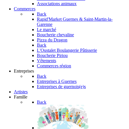
Associations animaux
Commerces
Back
Rapid'Market
Guernes & Saint-Martin-la-
Garenne
Le marché
Boucherie chevaline
Pizza du Dragon
Back
L'Oustalet
Boulangerie Pâtisserie
Boucherie Piriou
Vêtements
Commerces région
Entreprises
Back
Entreprises à Guernes
Entreprises de guernois(e)s
Artistes
Famille
Back