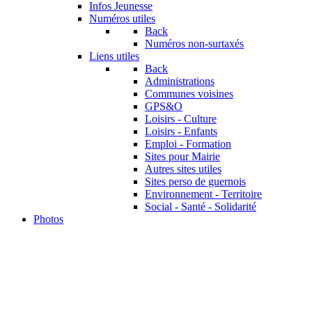
Infos Jeunesse
Numéros utiles
Back
Numéros non-surtaxés
Liens utiles
Back
Administrations
Communes voisines
GPS&O
Loisirs - Culture
Loisirs - Enfants
Emploi - Formation
Sites pour Mairie
Autres sites utiles
Sites perso de guernois
Environnement - Territoire
Social - Santé - Solidarité
Photos