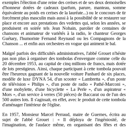
exemples l'élection d'une reine des cerises et de ses deux demoiselles
d'honneur dotées de cadeaux (parfum, parure, manteau, somme
équivalente au poids en cerises de la lauréate...) ou le concours de tir
forcément plus masculin mais aussi à la possibilité de se restaurer sur
place et encore aux prestations des vedettes qui, selon les années, se
produisent en soirée tels Jean Nohain, parolier de centaines de
chansons et animateur de variétés à la radio, le chanteur Georges
Guétary, l'humoriste Fernand Reynaud ou les Compagnons de la
Chanson ... et enfin aux orchestres en vogue qui animent le bal.
Malgré parfois des difficultés administratives, l'abbé Grouet n'hésite
pas non plus à organiser des tombolas d'envergure comme celle du
20 décembre 1953, au capital de cinq millions de francs, mais dotée
de lots prestigieux. Ainsi, chaque participant à cette tombola pouvait
être l'heureux gagnant de la nouvelle voiture Panhard de six places,
modèle de luxe DYNA 54, d'un scooter « Lambretta », d'un poste
de télévision « Philips », d'un poste de radio « Pathé-Marconi »,
d'une mobylette, d'une bicyclette « La Perle », d'un aspirateur «
Mors », d'un service à verres (50 pièces) de Baccarat ou de l'un des
500 autres lots. Il s'agissait, en effet, avec le produit de cette tombola
d'aménager l'intérieur de l'église.
En 1957, Monsieur Marcel Perraud, maire de Guernes, écrira au
sujet de l'abbé Grouet : « Il déploya de l'ingéniosité, de
l'imagination, de l'audace même, en organisant des fêtes et des