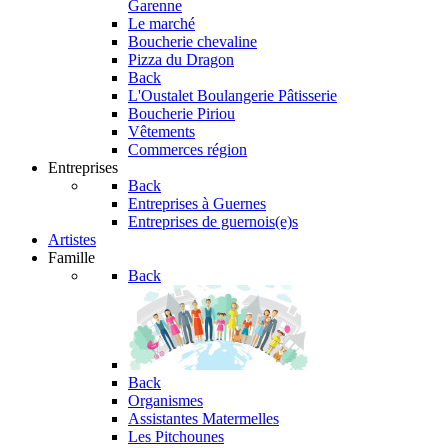
Garenne
Le marché
Boucherie chevaline
Pizza du Dragon
Back
L'Oustalet
Boulangerie Pâtisserie
Boucherie Piriou
Vêtements
Commerces région
Entreprises
Back
Entreprises à Guernes
Entreprises de guernois(e)s
Artistes
Famille
Back
Back
Organismes
Assistantes Matermelles
Les Pitchounes