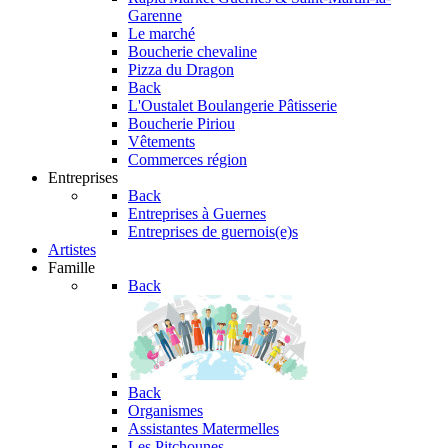
Garenne
Le marché
Boucherie chevaline
Pizza du Dragon
Back
L'Oustalet
Boulangerie Pâtisserie
Boucherie Piriou
Vêtements
Commerces région
Entreprises
Back
Entreprises à Guernes
Entreprises de guernois(e)s
Artistes
Famille
Back
Back
Organismes
Assistantes Matermelles
Les Pitchounes