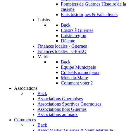
Pompiers de Guernes
Histoire de la
caserne
Faits historiques & Faits divers
Loisirs
Back
Loisirs à Guernes
Loisirs région
Détente
Finances locales - Guernes
Finances locales - GPSEO
Mairie
Back
Equipe Municipale
Conseils municipaux
Mots du Maire
Comment voter ?
Associations
Back
Associations Guernoises
Associations Sportives Guernoises
Associations hors Guernes
Associations animaux
Commerces
Back
Rapid'Market
Guernes & Saint-Martin-la-