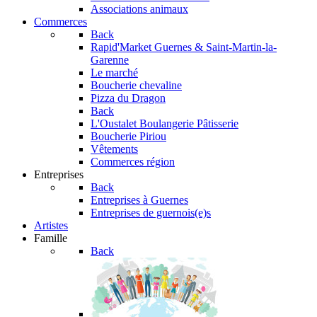
Associations animaux
Commerces
Back
Rapid'Market
Guernes & Saint-Martin-la-
Garenne
Le marché
Boucherie chevaline
Pizza du Dragon
Back
L'Oustalet
Boulangerie Pâtisserie
Boucherie Piriou
Vêtements
Commerces région
Entreprises
Back
Entreprises à Guernes
Entreprises de guernois(e)s
Artistes
Famille
Back