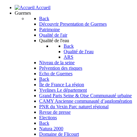
Accueil
Guernes
Back
Découvrir
Presentation de Guernes
Patrimoine
Qualité de l'air
Qualité de l'eau
Back
Qualité de l'eau
ARS
Niveau de la seine
Prévention des risques
Echo de Guernes
Back
Île de France
La région
Yvelines
Le département
Grand Paris Seine & Oise
Communauté urbaine
CAMY
Ancienne communauté d’agglomération
PNR du Vexin
Parc naturel régional
Revue de presse
Elections
Back
Natura 2000
Domaine de Flicourt