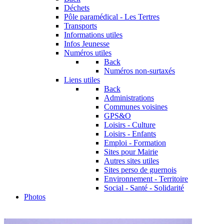
Déchets
Pôle paramédical - Les Tertres
Transports
Informations utiles
Infos Jeunesse
Numéros utiles
Back
Numéros non-surtaxés
Liens utiles
Back
Administrations
Communes voisines
GPS&O
Loisirs - Culture
Loisirs - Enfants
Emploi - Formation
Sites pour Mairie
Autres sites utiles
Sites perso de guernois
Environnement - Territoire
Social - Santé - Solidarité
Photos