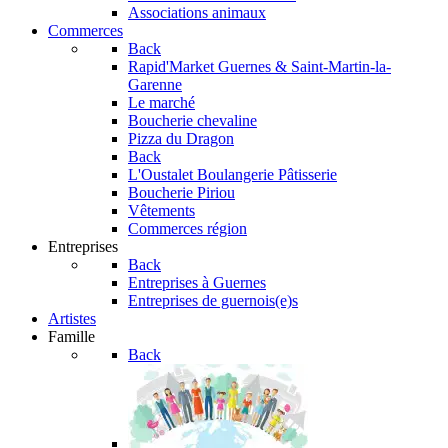
Associations animaux
Commerces
Back
Rapid'Market
Guernes & Saint-Martin-la-
Garenne
Le marché
Boucherie chevaline
Pizza du Dragon
Back
L'Oustalet
Boulangerie Pâtisserie
Boucherie Piriou
Vêtements
Commerces région
Entreprises
Back
Entreprises à Guernes
Entreprises de guernois(e)s
Artistes
Famille
Back