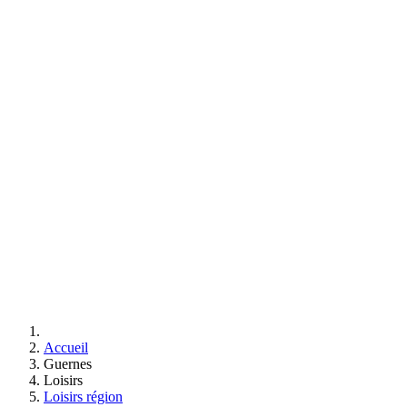
Accueil
Guernes
Loisirs
Loisirs région