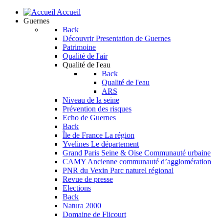
Accueil
Guernes
Back
Découvrir
Presentation de Guernes
Patrimoine
Qualité de l'air
Qualité de l'eau
Back
Qualité de l'eau
ARS
Niveau de la seine
Prévention des risques
Echo de Guernes
Back
Île de France
La région
Yvelines
Le département
Grand Paris Seine & Oise
Communauté urbaine
CAMY
Ancienne communauté d’agglomération
PNR du Vexin
Parc naturel régional
Revue de presse
Elections
Back
Natura 2000
Domaine de Flicourt