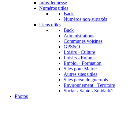
Infos Jeunesse
Numéros utiles
Back
Numéros non-surtaxés
Liens utiles
Back
Administrations
Communes voisines
GPS&O
Loisirs - Culture
Loisirs - Enfants
Emploi - Formation
Sites pour Mairie
Autres sites utiles
Sites perso de guernois
Environnement - Territoire
Social - Santé - Solidarité
Photos