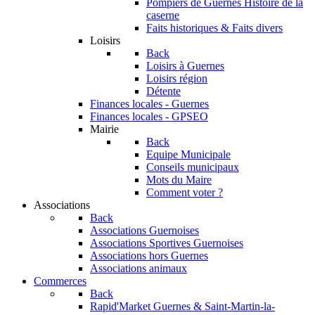
Pompiers de Guernes
Histoire de la
caserne
Faits historiques & Faits divers
Loisirs
Back
Loisirs à Guernes
Loisirs région
Détente
Finances locales - Guernes
Finances locales - GPSEO
Mairie
Back
Equipe Municipale
Conseils municipaux
Mots du Maire
Comment voter ?
Associations
Back
Associations Guernoises
Associations Sportives Guernoises
Associations hors Guernes
Associations animaux
Commerces
Back
Rapid'Market
Guernes & Saint-Martin-la-