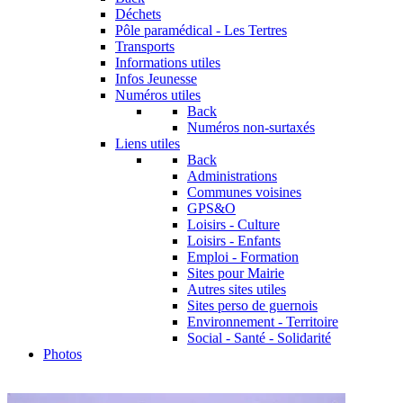
Déchets
Pôle paramédical - Les Tertres
Transports
Informations utiles
Infos Jeunesse
Numéros utiles
Back
Numéros non-surtaxés
Liens utiles
Back
Administrations
Communes voisines
GPS&O
Loisirs - Culture
Loisirs - Enfants
Emploi - Formation
Sites pour Mairie
Autres sites utiles
Sites perso de guernois
Environnement - Territoire
Social - Santé - Solidarité
Photos