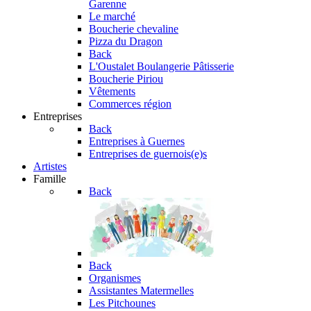
Garenne
Le marché
Boucherie chevaline
Pizza du Dragon
Back
L'Oustalet
Boulangerie Pâtisserie
Boucherie Piriou
Vêtements
Commerces région
Entreprises
Back
Entreprises à Guernes
Entreprises de guernois(e)s
Artistes
Famille
Back
Back
Organismes
Assistantes Matermelles
Les Pitchounes