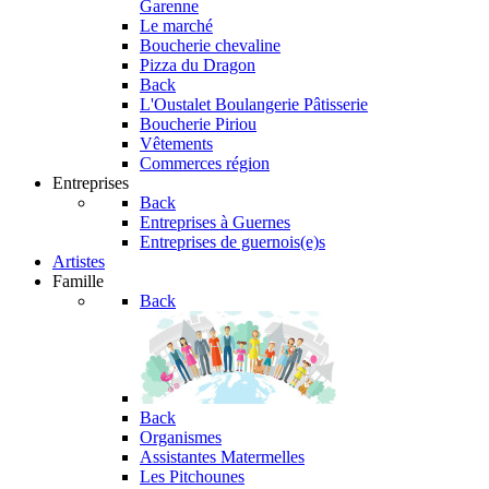
Garenne
Le marché
Boucherie chevaline
Pizza du Dragon
Back
L'Oustalet
Boulangerie Pâtisserie
Boucherie Piriou
Vêtements
Commerces région
Entreprises
Back
Entreprises à Guernes
Entreprises de guernois(e)s
Artistes
Famille
Back
Back
Organismes
Assistantes Matermelles
Les Pitchounes