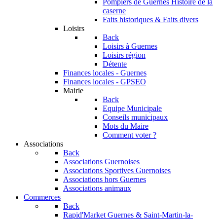
Pompiers de Guernes
Histoire de la
caserne
Faits historiques & Faits divers
Loisirs
Back
Loisirs à Guernes
Loisirs région
Détente
Finances locales - Guernes
Finances locales - GPSEO
Mairie
Back
Equipe Municipale
Conseils municipaux
Mots du Maire
Comment voter ?
Associations
Back
Associations Guernoises
Associations Sportives Guernoises
Associations hors Guernes
Associations animaux
Commerces
Back
Rapid'Market
Guernes & Saint-Martin-la-