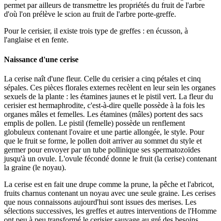
permet par ailleurs de transmettre les propriétés du fruit de l'arbre
d'où l'on prélève le scion au fruit de l'arbre porte-greffe.
Pour le cerisier, il existe trois type de greffes : en écusson, à
l'anglaise et en fente.
Naissance d'une cerise
La cerise naît d'une fleur. Celle du cerisier a cinq pétales et cinq
sépales. Ces pièces florales externes recèlent en leur sein les organes
sexuels de la plante : les étamines jaunes et le pistil vert. La fleur du
cerisier est hermaphrodite, c'est-à-dire quelle possède à la fois les
organes mâles et femelles. Les étamines (mâles) portent des sacs
emplis de pollen. Le pistil (femelle) possède un renflement
globuleux contenant l'ovaire et une partie allongée, le style. Pour
que le fruit se forme, le pollen doit arriver au sommet du style et
germer pour envoyer par un tube pollinique ses spermatozoïdes
jusqu'à un ovule. L'ovule fécondé donne le fruit (la cerise) contenant
la graine (le noyau).
La cerise est en fait une drupe comme la prune, la pêche et l'abricot,
fruits charnus contenant un noyau avec une seule graine. Les cerises
que nous connaissons aujourd'hui sont issues des merises. Les
sélections successives, les greffes et autres interventions de l'Homme
ont peu à peu transformé le cerisier sauvage au gré des besoins.