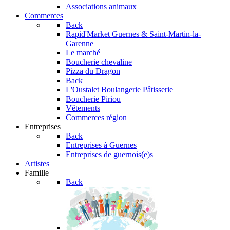
Associations animaux
Commerces
Back
Rapid'Market
Guernes & Saint-Martin-la-
Garenne
Le marché
Boucherie chevaline
Pizza du Dragon
Back
L'Oustalet
Boulangerie Pâtisserie
Boucherie Piriou
Vêtements
Commerces région
Entreprises
Back
Entreprises à Guernes
Entreprises de guernois(e)s
Artistes
Famille
Back