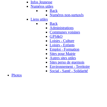
Infos Jeunesse
Numéros utiles
Back
Numéros non-surtaxés
Liens utiles
Back
Administrations
Communes voisines
GPS&O
Loisirs - Culture
Loisirs - Enfants
Emploi - Formation
Sites pour Mairie
Autres sites utiles
Sites perso de guernois
Environnement - Territoire
Social - Santé - Solidarité
Photos