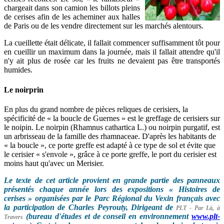
chargeait dans son camion les billots pleins
de cerises afin de les acheminer aux halles
de Paris ou de les vendre directement sur les marchés alentours.
La cueillette était délicate, il fallait commencer suffisamment tôt pour
en cueillir un maximum dans la journée, mais il fallait attendre qu'il
n'y ait plus de rosée car les fruits ne devaient pas être transportés
humides.
Le noirprin
En plus du grand nombre de pièces reliques de cerisiers, la
spécificité de « la boucle de Guernes » est le greffage de cerisiers sur
le noipin. Le noirpin (Rhamnus cathartica L.) ou noirpin purgatif, est
un arbrisseau de la famille des rhamnaceae. D'après les habitants de
« la boucle », ce porte greffe est adapté à ce type de sol et évite que
le cerisier « s'envole », grâce à ce porte greffe, le port du cerisier est
moins haut qu'avec un Merisier.
Le texte de cet article provient en grande partie des panneaux
présentés chaque année lors des expositions « Histoires de
cerises » organisées par le Parc Régional du Vexin français avec
la participation de Charles Peyrouty, Dirigeant de
PLT - Par Là, à
(bureau d'études et de conseil en environnement
www.plt-
Travers