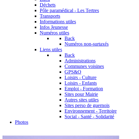
Déchets
Pôle paramédical - Les Tertres
Transports
Informations utiles
Infos Jeunesse
Numéros utiles
Back
Numéros non-surtaxés
Liens utiles
Back
Administrations
Communes voisines
GPS&O
Loisirs - Culture
Loisirs - Enfants
Emploi - Formation
Sites pour Mairie
Autres sites utiles
Sites perso de guernois
Environnement - Territoire
Social - Santé - Solidarité
Photos