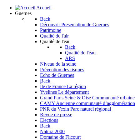
Accueil
Guernes
Back
Découvrir
Presentation de Guernes
Patrimoine
Qualité de l'air
Qualité de l'eau
Back
Qualité de l'eau
ARS
Niveau de la seine
Prévention des risques
Echo de Guernes
Back
Île de France
La région
Yvelines
Le département
Grand Paris Seine & Oise
Communauté urbaine
CAMY
Ancienne communauté d’agglomération
PNR du Vexin
Parc naturel régional
Revue de presse
Elections
Back
Natura 2000
Domaine de Flicourt