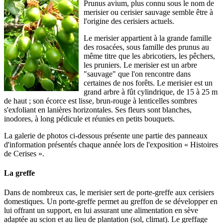
Prunus avium, plus connu sous le nom de
merisier ou cerisier sauvage semble être à
l'origine des cerisiers actuels.
Le merisier appartient à la grande famille
des rosacées, sous famille des prunus au
même titre que les abricotiers, les pêchers,
les pruniers. Le merisier est un arbre
"sauvage" que l'on rencontre dans
certaines de nos forêts. Le merisier est un
grand arbre à fût cylindrique, de 15 à 25 m
de haut ; son écorce est lisse, brun-rouge à lenticelles sombres
s'exfoliant en lanières horizontales. Ses fleurs sont blanches,
inodores, à long pédicule et réunies en petits bouquets.
La galerie de photos ci-dessous présente une partie des panneaux
d'information présentés chaque année lors de l'exposition « Histoires
de Cerises ».
La greffe
Dans de nombreux cas, le merisier sert de porte-greffe aux cerisiers
domestiques. Un porte-greffe permet au greffon de se développer en
lui offrant un support, en lui assurant une alimentation en sève
adaptée au scion et au lieu de plantation (sol, climat). Le greffage