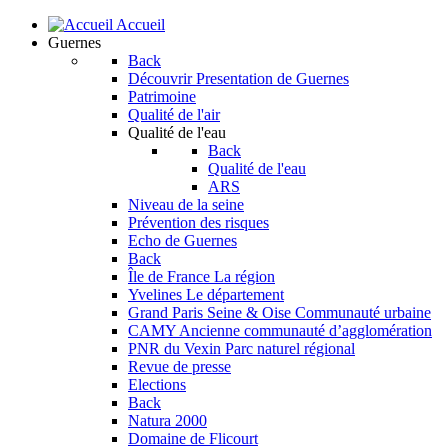
Accueil
Guernes
Back
Découvrir
Presentation de Guernes
Patrimoine
Qualité de l'air
Qualité de l'eau
Back
Qualité de l'eau
ARS
Niveau de la seine
Prévention des risques
Echo de Guernes
Back
Île de France
La région
Yvelines
Le département
Grand Paris Seine & Oise
Communauté urbaine
CAMY
Ancienne communauté d’agglomération
PNR du Vexin
Parc naturel régional
Revue de presse
Elections
Back
Natura 2000
Domaine de Flicourt