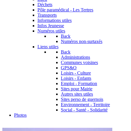
Déchets
Pôle paramédical - Les Tertres
Transports
Informations utiles
Infos Jeunesse
Numéros utiles
Back
Numéros non-surtaxés
Liens utiles
Back
Administrations
Communes voisines
GPS&O
Loisirs - Culture
Loisirs - Enfants
Emploi - Formation
Sites pour Mairie
Autres sites utiles
Sites perso de guernois
Environnement - Territoire
Social - Santé - Solidarité
Photos