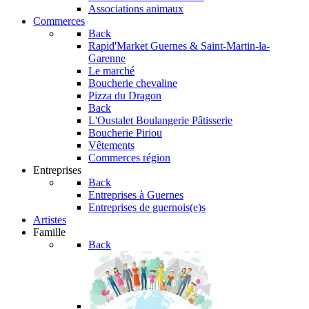
Associations animaux
Commerces
Back
Rapid'Market
Guernes & Saint-Martin-la-
Garenne
Le marché
Boucherie chevaline
Pizza du Dragon
Back
L'Oustalet
Boulangerie Pâtisserie
Boucherie Piriou
Vêtements
Commerces région
Entreprises
Back
Entreprises à Guernes
Entreprises de guernois(e)s
Artistes
Famille
Back