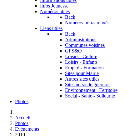
Informations utiles
Infos Jeunesse
Numéros utiles
Back
Numéros non-surtaxés
Liens utiles
Back
Administrations
Communes voisines
GPS&O
Loisirs - Culture
Loisirs - Enfants
Emploi - Formation
Sites pour Mairie
Autres sites utiles
Sites perso de guernois
Environnement - Territoire
Social - Santé - Solidarité
Photos
Accueil
Photos
Evènements
2010