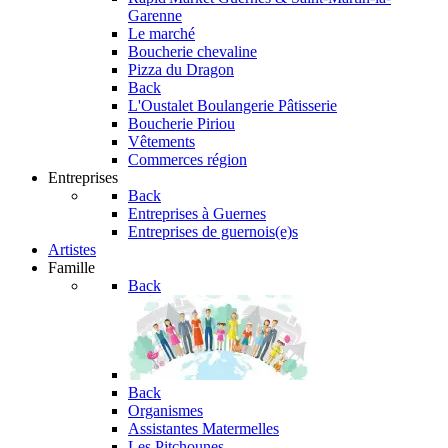
Garenne
Le marché
Boucherie chevaline
Pizza du Dragon
Back
L'Oustalet
Boulangerie Pâtisserie
Boucherie Piriou
Vêtements
Commerces région
Entreprises
Back
Entreprises à Guernes
Entreprises de guernois(e)s
Artistes
Famille
Back
Back
Organismes
Assistantes Matermelles
Les Pitchounes