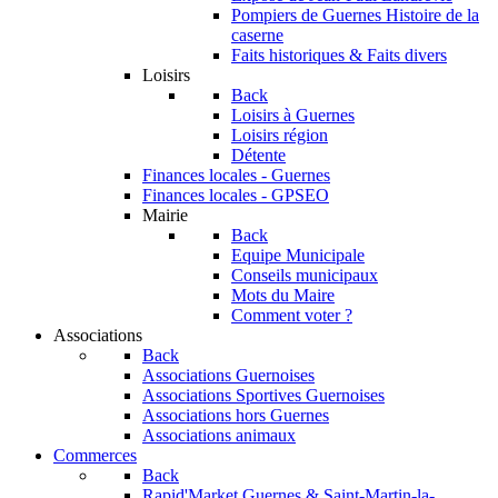
Pompiers de Guernes
Histoire de la
caserne
Faits historiques & Faits divers
Loisirs
Back
Loisirs à Guernes
Loisirs région
Détente
Finances locales - Guernes
Finances locales - GPSEO
Mairie
Back
Equipe Municipale
Conseils municipaux
Mots du Maire
Comment voter ?
Associations
Back
Associations Guernoises
Associations Sportives Guernoises
Associations hors Guernes
Associations animaux
Commerces
Back
Rapid'Market
Guernes & Saint-Martin-la-