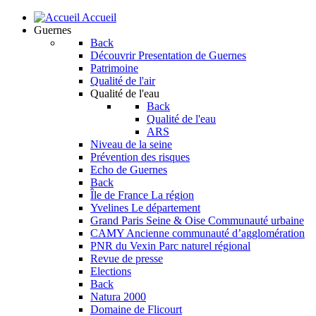
Accueil
Guernes
Back
Découvrir
Presentation de Guernes
Patrimoine
Qualité de l'air
Qualité de l'eau
Back
Qualité de l'eau
ARS
Niveau de la seine
Prévention des risques
Echo de Guernes
Back
Île de France
La région
Yvelines
Le département
Grand Paris Seine & Oise
Communauté urbaine
CAMY
Ancienne communauté d’agglomération
PNR du Vexin
Parc naturel régional
Revue de presse
Elections
Back
Natura 2000
Domaine de Flicourt