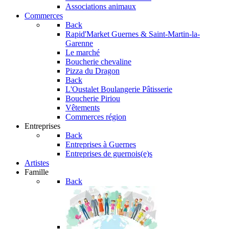
Associations animaux
Commerces
Back
Rapid'Market
Guernes & Saint-Martin-la-
Garenne
Le marché
Boucherie chevaline
Pizza du Dragon
Back
L'Oustalet
Boulangerie Pâtisserie
Boucherie Piriou
Vêtements
Commerces région
Entreprises
Back
Entreprises à Guernes
Entreprises de guernois(e)s
Artistes
Famille
Back