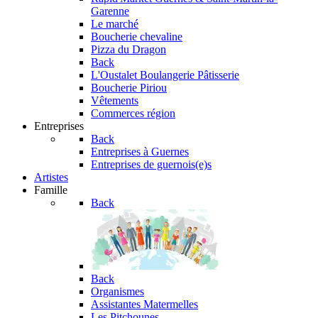
Garenne
Le marché
Boucherie chevaline
Pizza du Dragon
Back
L'Oustalet
Boulangerie Pâtisserie
Boucherie Piriou
Vêtements
Commerces région
Entreprises
Back
Entreprises à Guernes
Entreprises de guernois(e)s
Artistes
Famille
Back
Back
Organismes
Assistantes Matermelles
Les Pitchounes