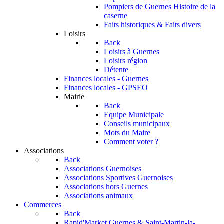
Pompiers de Guernes
Histoire de la
caserne
Faits historiques & Faits divers
Loisirs
Back
Loisirs à Guernes
Loisirs région
Détente
Finances locales - Guernes
Finances locales - GPSEO
Mairie
Back
Equipe Municipale
Conseils municipaux
Mots du Maire
Comment voter ?
Associations
Back
Associations Guernoises
Associations Sportives Guernoises
Associations hors Guernes
Associations animaux
Commerces
Back
Rapid'Market
Guernes & Saint-Martin-la-