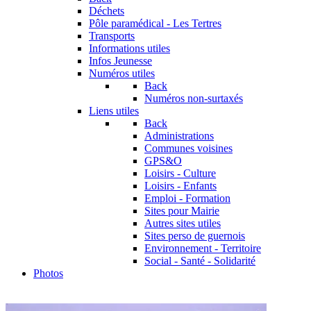
Déchets
Pôle paramédical - Les Tertres
Transports
Informations utiles
Infos Jeunesse
Numéros utiles
Back
Numéros non-surtaxés
Liens utiles
Back
Administrations
Communes voisines
GPS&O
Loisirs - Culture
Loisirs - Enfants
Emploi - Formation
Sites pour Mairie
Autres sites utiles
Sites perso de guernois
Environnement - Territoire
Social - Santé - Solidarité
Photos