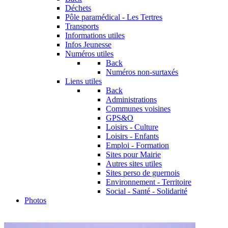
Déchets
Pôle paramédical - Les Tertres
Transports
Informations utiles
Infos Jeunesse
Numéros utiles
Back
Numéros non-surtaxés
Liens utiles
Back
Administrations
Communes voisines
GPS&O
Loisirs - Culture
Loisirs - Enfants
Emploi - Formation
Sites pour Mairie
Autres sites utiles
Sites perso de guernois
Environnement - Territoire
Social - Santé - Solidarité
Photos