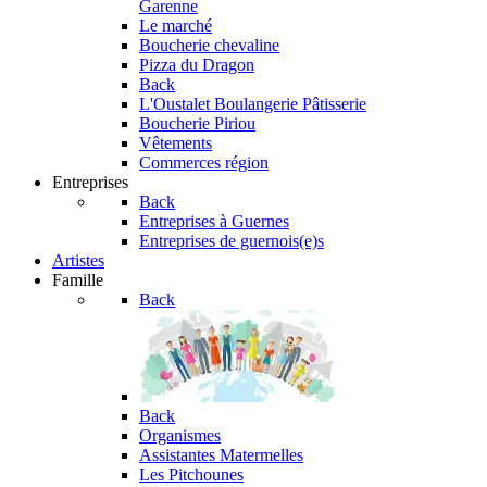
Garenne
Le marché
Boucherie chevaline
Pizza du Dragon
Back
L'Oustalet
Boulangerie Pâtisserie
Boucherie Piriou
Vêtements
Commerces région
Entreprises
Back
Entreprises à Guernes
Entreprises de guernois(e)s
Artistes
Famille
Back
Back
Organismes
Assistantes Matermelles
Les Pitchounes