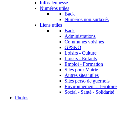
Infos Jeunesse
Numéros utiles
Back
Numéros non-surtaxés
Liens utiles
Back
Administrations
Communes voisines
GPS&O
Loisirs - Culture
Loisirs - Enfants
Emploi - Formation
Sites pour Mairie
Autres sites utiles
Sites perso de guernois
Environnement - Territoire
Social - Santé - Solidarité
Photos