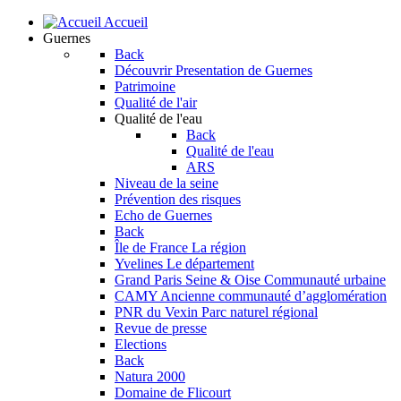
Accueil
Guernes
Back
Découvrir
Presentation de Guernes
Patrimoine
Qualité de l'air
Qualité de l'eau
Back
Qualité de l'eau
ARS
Niveau de la seine
Prévention des risques
Echo de Guernes
Back
Île de France
La région
Yvelines
Le département
Grand Paris Seine & Oise
Communauté urbaine
CAMY
Ancienne communauté d’agglomération
PNR du Vexin
Parc naturel régional
Revue de presse
Elections
Back
Natura 2000
Domaine de Flicourt