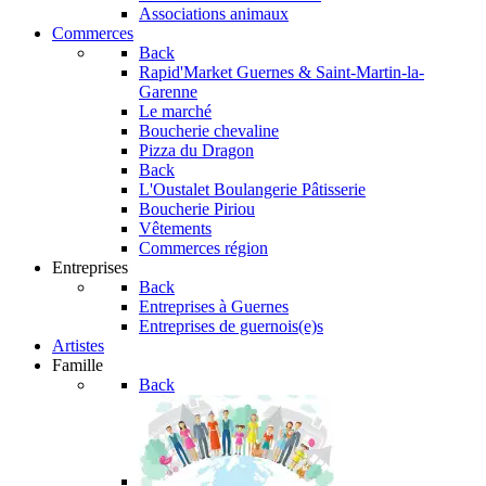
Associations animaux
Commerces
Back
Rapid'Market
Guernes & Saint-Martin-la-
Garenne
Le marché
Boucherie chevaline
Pizza du Dragon
Back
L'Oustalet
Boulangerie Pâtisserie
Boucherie Piriou
Vêtements
Commerces région
Entreprises
Back
Entreprises à Guernes
Entreprises de guernois(e)s
Artistes
Famille
Back