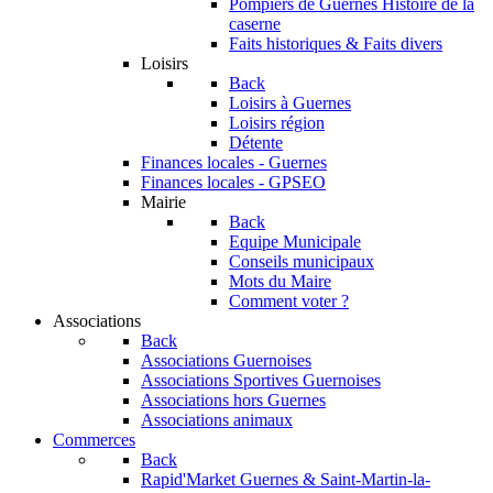
Pompiers de Guernes
Histoire de la
caserne
Faits historiques & Faits divers
Loisirs
Back
Loisirs à Guernes
Loisirs région
Détente
Finances locales - Guernes
Finances locales - GPSEO
Mairie
Back
Equipe Municipale
Conseils municipaux
Mots du Maire
Comment voter ?
Associations
Back
Associations Guernoises
Associations Sportives Guernoises
Associations hors Guernes
Associations animaux
Commerces
Back
Rapid'Market
Guernes & Saint-Martin-la-