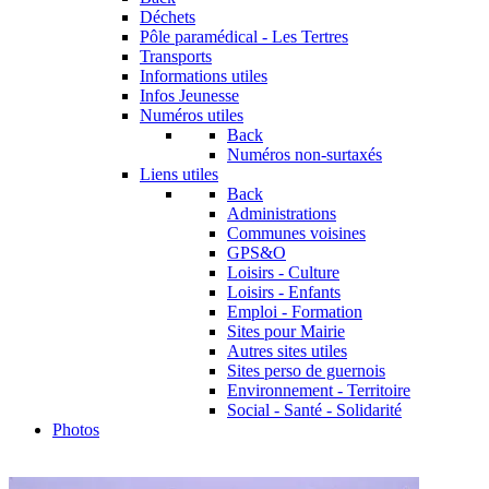
Déchets
Pôle paramédical - Les Tertres
Transports
Informations utiles
Infos Jeunesse
Numéros utiles
Back
Numéros non-surtaxés
Liens utiles
Back
Administrations
Communes voisines
GPS&O
Loisirs - Culture
Loisirs - Enfants
Emploi - Formation
Sites pour Mairie
Autres sites utiles
Sites perso de guernois
Environnement - Territoire
Social - Santé - Solidarité
Photos