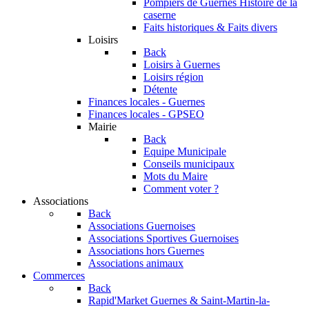
Pompiers de Guernes
Histoire de la
caserne
Faits historiques & Faits divers
Loisirs
Back
Loisirs à Guernes
Loisirs région
Détente
Finances locales - Guernes
Finances locales - GPSEO
Mairie
Back
Equipe Municipale
Conseils municipaux
Mots du Maire
Comment voter ?
Associations
Back
Associations Guernoises
Associations Sportives Guernoises
Associations hors Guernes
Associations animaux
Commerces
Back
Rapid'Market
Guernes & Saint-Martin-la-