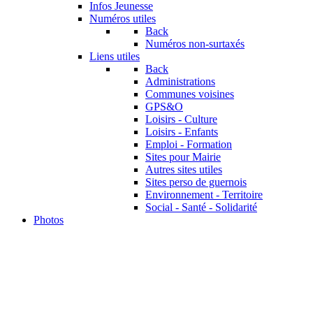
Infos Jeunesse
Numéros utiles
Back
Numéros non-surtaxés
Liens utiles
Back
Administrations
Communes voisines
GPS&O
Loisirs - Culture
Loisirs - Enfants
Emploi - Formation
Sites pour Mairie
Autres sites utiles
Sites perso de guernois
Environnement - Territoire
Social - Santé - Solidarité
Photos