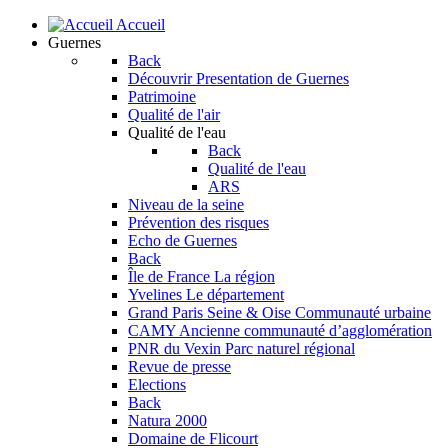
Accueil
Guernes
Back
Découvrir
Presentation de Guernes
Patrimoine
Qualité de l'air
Qualité de l'eau
Back
Qualité de l'eau
ARS
Niveau de la seine
Prévention des risques
Echo de Guernes
Back
Île de France
La région
Yvelines
Le département
Grand Paris Seine & Oise
Communauté urbaine
CAMY
Ancienne communauté d’agglomération
PNR du Vexin
Parc naturel régional
Revue de presse
Elections
Back
Natura 2000
Domaine de Flicourt