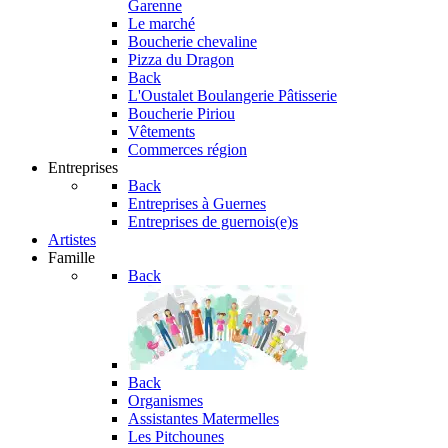
Garenne
Le marché
Boucherie chevaline
Pizza du Dragon
Back
L'Oustalet
Boulangerie Pâtisserie
Boucherie Piriou
Vêtements
Commerces région
Entreprises
Back
Entreprises à Guernes
Entreprises de guernois(e)s
Artistes
Famille
Back
Back
Organismes
Assistantes Matermelles
Les Pitchounes