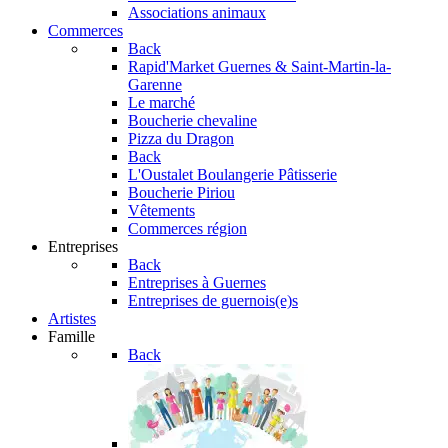
Associations animaux
Commerces
Back
Rapid'Market
Guernes & Saint-Martin-la-
Garenne
Le marché
Boucherie chevaline
Pizza du Dragon
Back
L'Oustalet
Boulangerie Pâtisserie
Boucherie Piriou
Vêtements
Commerces région
Entreprises
Back
Entreprises à Guernes
Entreprises de guernois(e)s
Artistes
Famille
Back